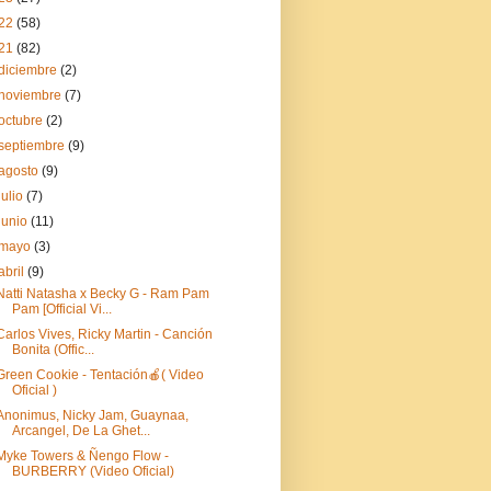
22
(58)
21
(82)
diciembre
(2)
noviembre
(7)
octubre
(2)
septiembre
(9)
agosto
(9)
julio
(7)
junio
(11)
mayo
(3)
abril
(9)
Natti Natasha x Becky G - Ram Pam
Pam [Official Vi...
Carlos Vives, Ricky Martin - Canción
Bonita (Offic...
Green Cookie - Tentación🍎( Video
Oficial )
Anonimus, Nicky Jam, Guaynaa,
Arcangel, De La Ghet...
Myke Towers & Ñengo Flow -
BURBERRY (Video Oficial)