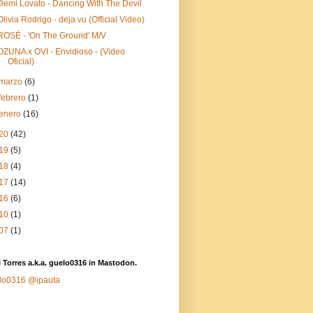
Demi Lovato - Dancing With The Devil
Olivia Rodrigo - deja vu (Official Video)
ROSÉ - 'On The Ground' M/V
OZUNA x OVI - Envidioso - (Video
Oficial)
marzo
(6)
febrero
(1)
enero
(16)
20
(42)
19
(5)
18
(4)
17
(14)
16
(6)
10
(1)
07
(1)
 Torres a.k.a. guelo0316 in Mastodon.
lo0316
@ipauta