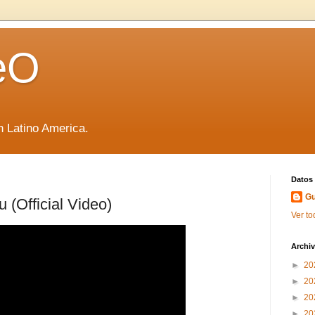
eO
 Latino America.
Datos
Gu
u (Official Video)
Ver to
Archiv
►
20
►
20
►
20
►
20