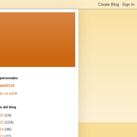
 personales
elo0316
do mi perfil
o del blog
26
(14)
25
(124)
24
(36)
23
(27)