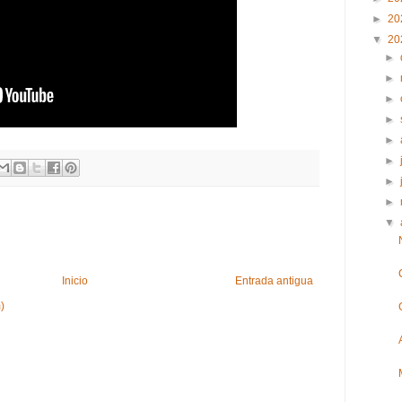
►
20
▼
20
►
►
►
►
►
►
►
►
▼
Inicio
Entrada antigua
)