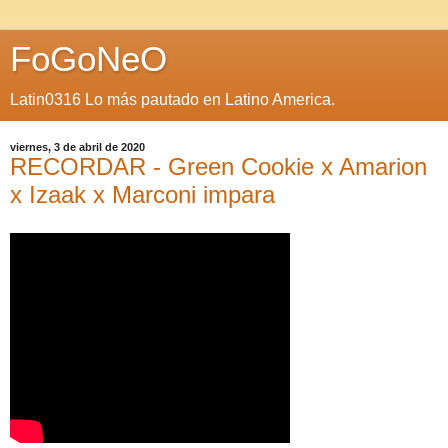
FoGoNeO
Latin0316 Lo más pautado en Latino America.
viernes, 3 de abril de 2020
RECORDAR - Green Cookie x Amarion
x Izaak x Marconi impara