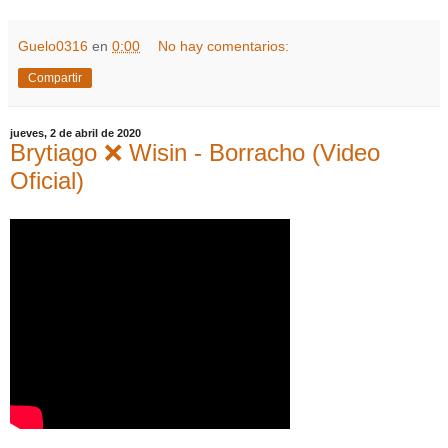
Guelo0316
en
0:00
No hay comentarios:
Compartir
jueves, 2 de abril de 2020
Brytiago ❌ Wisin - Borracho (Video
Oficial)