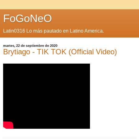
FoGoNeO
Latin0316 Lo más pautado en Latino America.
martes, 22 de septiembre de 2020
Brytiago - TIK TOK (Official Video)