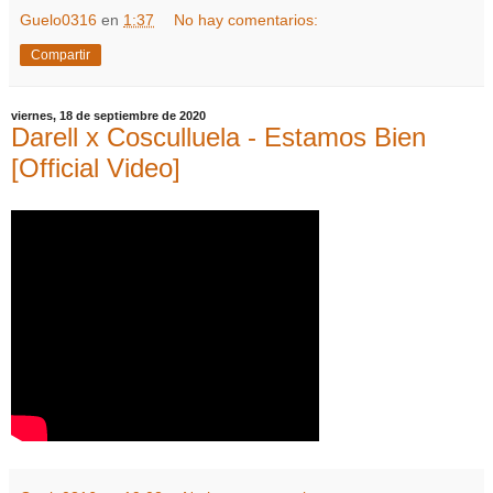
Guelo0316
en
1:37
No hay comentarios:
Compartir
viernes, 18 de septiembre de 2020
Darell x Cosculluela - Estamos Bien
[Official Video]