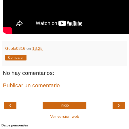
Guelo0316
en
18:25
Compartir
No hay comentarios:
Publicar un comentario
‹
›
Inicio
Ver versión web
Datos personales