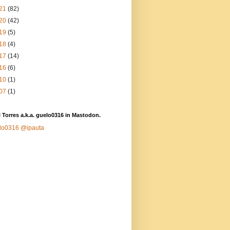
21
(82)
20
(42)
19
(5)
18
(4)
17
(14)
16
(6)
10
(1)
07
(1)
 Torres a.k.a. guelo0316 in Mastodon.
lo0316
@ipauta