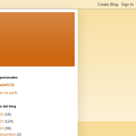
 personales
elo0316
do mi perfil
o del blog
26
(16)
25
(124)
24
(36)
diciembre
(2)