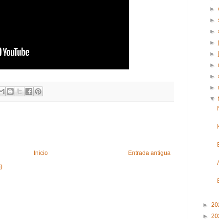
►
►
►
►
►
►
►
►
▼
Inicio
Entrada antigua
)
►
20
►
20