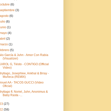
octubre
(6)
septiembre
(3)
agosto
(6)
julio
(6)
junio
(1)
mayo
(4)
abril
(2)
marzo
(1)
febrero
(5)
Nio García & Juhn - Amor Con Rabia
(Visualizer)
KAROL G, Tiësto - CONTIGO (Official
Video)
Brytiago, Josephlee, Ankhal & Brray -
Muñeca (REMIX)
Anuel AA - TACOS GUCCI (Video
Oficial)
Brytiago ft. Noriel, Juhn, Anonimus &
Baby Rasta -...
23
(27)
22
(58)