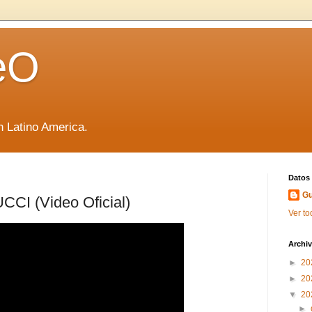
eO
 Latino America.
Datos
Gu
CI (Video Oficial)
Ver to
Archiv
►
20
►
20
▼
20
►