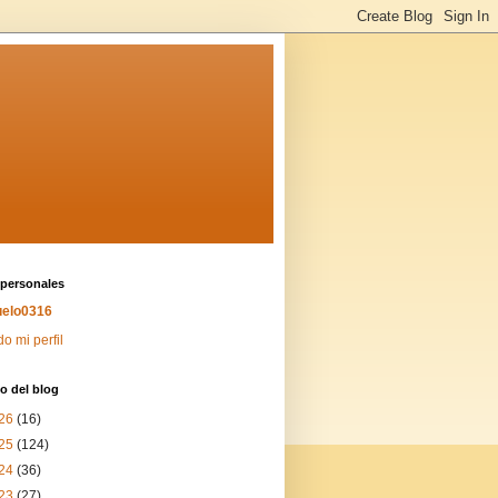
 personales
elo0316
do mi perfil
o del blog
26
(16)
25
(124)
24
(36)
23
(27)