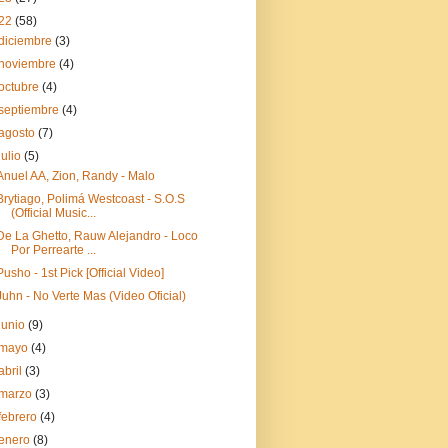
22
(58)
diciembre
(3)
noviembre
(4)
octubre
(4)
septiembre
(4)
agosto
(7)
julio
(5)
Anuel AA, Zion, Randy - Malo
Brytiago, Polimá Westcoast - S.O.S
(Official Music...
De La Ghetto, Rauw Alejandro - Loco
Por Perrearte ...
Pusho - 1st Pick [Official Video]
Juhn - No Verte Mas (Video Oficial)
junio
(9)
mayo
(4)
abril
(3)
marzo
(3)
febrero
(4)
enero
(8)