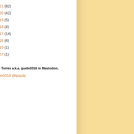
21
(82)
20
(42)
19
(5)
18
(4)
17
(14)
16
(6)
10
(1)
07
(1)
 Torres a.k.a. guelo0316 in Mastodon.
lo0316
@ipauta