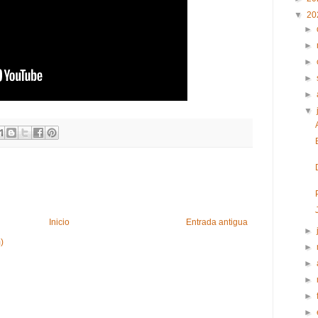
▼
20
►
►
►
►
►
▼
Inicio
Entrada antigua
►
)
►
►
►
►
►