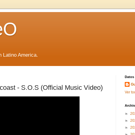
eO
 Latino America.
Datos
Gu
oast - S.O.S (Official Music Video)
Ver to
Archiv
►
20
►
20
►
20
►
20