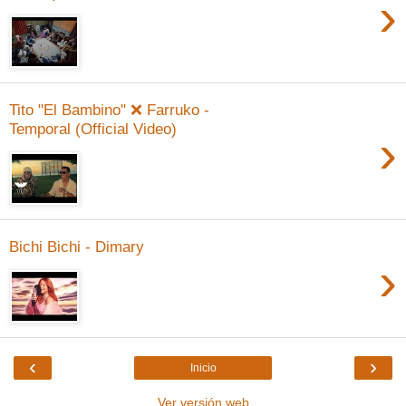
›
Tito "El Bambino" ❌ Farruko -
Temporal (Official Video)
›
Bichi Bichi - Dimary
›
‹
›
Inicio
Ver versión web