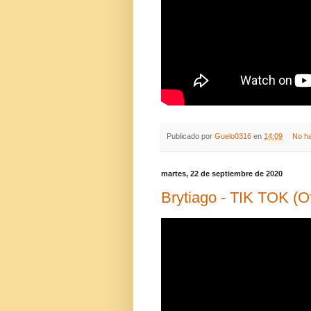
Publicado por
Guelo0316
en
14:09
No h
martes, 22 de septiembre de 2020
Brytiago - TIK TOK (Of