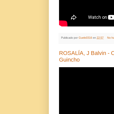
Publicado por
Guelo0316
en
22:57
No h
ROSALÍA, J Balvin - Con
Guincho