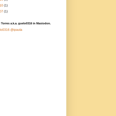
10
(1)
07
(1)
 Torres a.k.a. guelo0316 in Mastodon.
lo0316
@ipauta