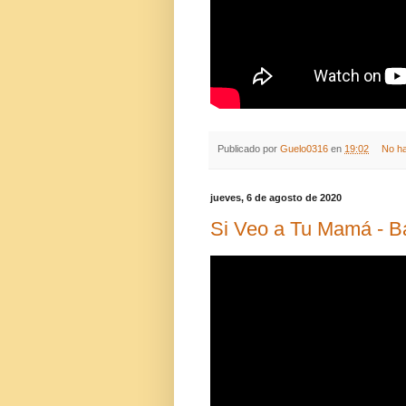
Publicado por
Guelo0316
en
19:02
No h
jueves, 6 de agosto de 2020
Si Veo a Tu Mamá - Ba