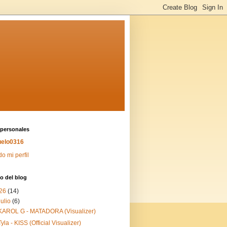
 personales
elo0316
do mi perfil
o del blog
26
(14)
julio
(6)
KAROL G - MATADORA (Visualizer)
Tyla - KISS (Official Visualizer)