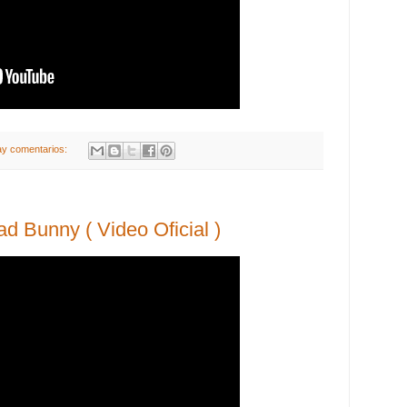
ay comentarios:
d Bunny ( Video Oficial )