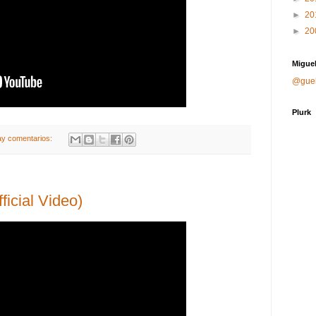
►
20
►
20
Miguel
@gue
Plurk
ay comentarios:
ficial Video)