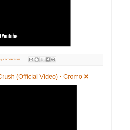
ay comentarios:
 Crush (Official Video) · Cromo ❌