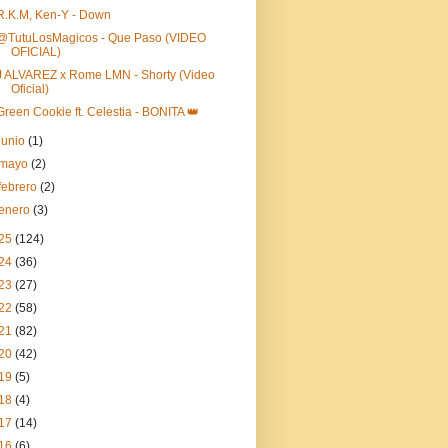
R.K.M, Ken-Y - Down
@TutuLosMagicos‬ - Que Paso (VIDEO
OFICIAL)
J ALVAREZ x Rome LMN - Shorty (Video
Oficial)
Green Cookie ft. Celestia - BONITA 👑
junio
(1)
mayo
(2)
febrero
(2)
enero
(3)
25
(124)
24
(36)
23
(27)
22
(58)
21
(82)
20
(42)
19
(5)
18
(4)
17
(14)
16
(6)