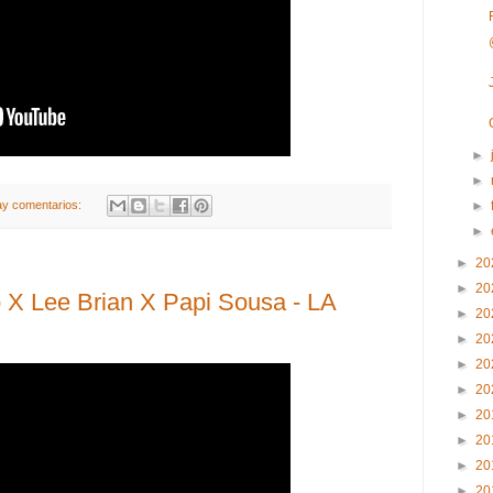
►
►
ay comentarios:
►
►
►
20
►
20
 X Lee Brian X Papi Sousa - LA
►
20
►
20
►
20
►
20
►
20
►
20
►
20
►
20