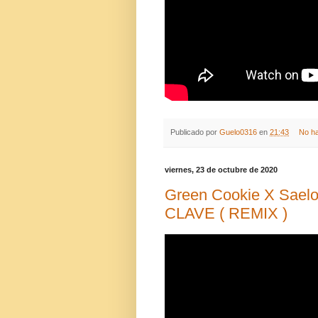
Publicado por
Guelo0316
en
21:43
No h
viernes, 23 de octubre de 2020
Green Cookie X Saelo
CLAVE ( REMIX )