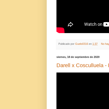
Publicado por
Guelo0316
en
1:37
No hay
viernes, 18 de septiembre de 2020
Darell x Cosculluela -