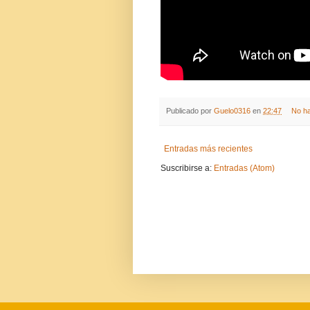
Publicado por
Guelo0316
en
22:47
No h
Entradas más recientes
Suscribirse a:
Entradas (Atom)