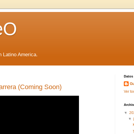
eO
 Latino America.
Datos
Gu
Carrera (Coming Soon)
Ver to
Archiv
▼
20
▼