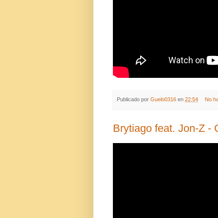
Publicado por
Guelo0316
en
22:54
No h
Brytiago feat. Jon-Z -