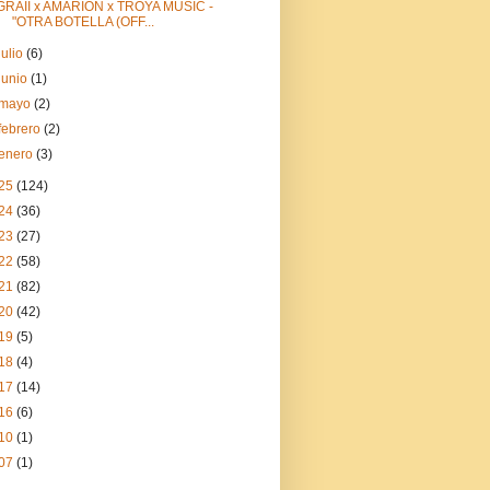
GRAII x AMARION x TROYA MUSIC -
"OTRA BOTELLA (OFF...
julio
(6)
junio
(1)
mayo
(2)
febrero
(2)
enero
(3)
25
(124)
24
(36)
23
(27)
22
(58)
21
(82)
20
(42)
19
(5)
18
(4)
17
(14)
16
(6)
10
(1)
07
(1)