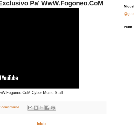
e Exclusivo Pa' WwW.Fogoneo.CoM
Miguel
@gue
Plurk
 WwW.Fogoneo.CoM Cyber Music Staff
 comentarios:
Inicio