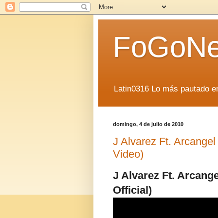
FoGoN
Latin0316 Lo más pautado en
domingo, 4 de julio de 2010
J Alvarez Ft. Arcange
Video)
J Alvarez Ft. Arcang
Official)