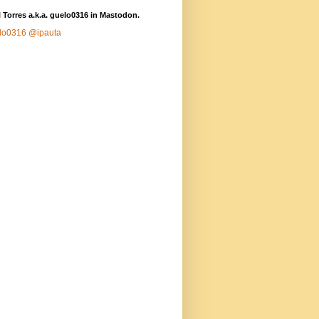
 Torres a.k.a. guelo0316 in Mastodon.
lo0316
@ipauta