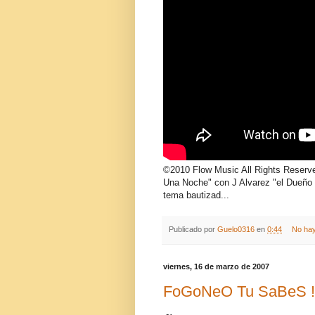
©2010 Flow Music All Rights Reserv
Una Noche" con J Alvarez "el Dueño D
tema bautizad...
Publicado por
Guelo0316
en
0:44
No hay
viernes, 16 de marzo de 2007
FoGoNeO Tu SaBeS !!!