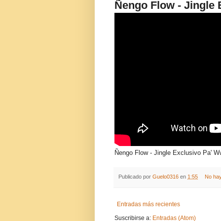
Ñengo Flow - Jingl
Ñengo Flow - Jingle Exclusivo Pa'
Publicado por
Guelo0316
en
1:55
No hay
Entradas más recientes
Suscribirse a:
Entradas (Atom)