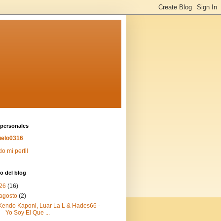
 personales
elo0316
do mi perfil
o del blog
26
(16)
agosto
(2)
Kendo Kaponi, Luar La L & Hades66 -
Yo Soy El Que ...