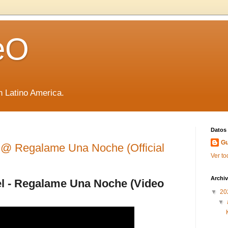
eO
 Latino America.
Datos
Gu
l @ Regalame Una Noche (Official
Ver to
Archiv
el - Regalame Una Noche (Video
▼
20
▼