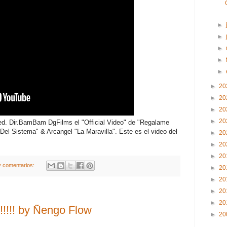
►
►
►
►
►
►
20
►
20
►
20
►
20
ed. Dir.BamBam DgFilms el "Official Video" de "Regalame
el Sistema" & Arcangel "La Maravilla". Este es el video del
►
20
►
20
►
20
 comentarios:
►
20
►
20
►
20
►
20
!!! by Ñengo Flow
►
20